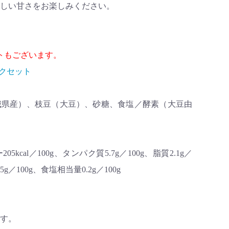
しい甘さをお楽しみください。
トもございます。
ックセット
城県産）、枝豆（大豆）、砂糖、食塩／酵素（大豆由
cal／100g、タンパク質5.7g／100g、脂質2.1g／
5g／100g、食塩相当量0.2g／100g
す。