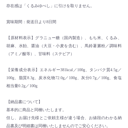
存在感は「くるみゆべし」に引けを取りません。
賞味期間：発送日より8日間
【原材料表示】グラニュー糖（国内製造）、もち米、くるみ、
胡麻、水飴、醤油（大豆・小麦を含む）、馬鈴薯澱粉／調味料
（アミノ酸等）、甘味料（ステビア）
【栄養成分表示】エネルギー381kcal／100g、タンパク質4.5g／
100g、脂質8.3g、炭水化物72.0g／100g、灰分0.7g／100g、食塩
相当量0.2g／100g
【納品書について】
基本的に商品と同梱いたします。
但し、お届け先様とご依頼主様が違う場合、お値段のわかる納
品書及び明細書は同梱いたしませんのでご安心ください。